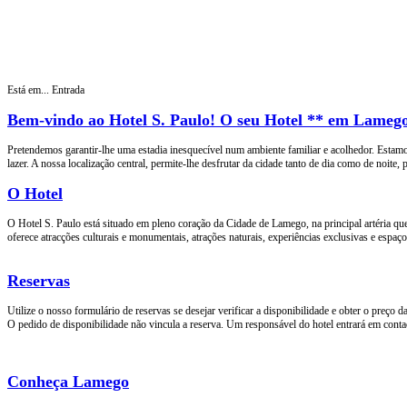
Está em...
Entrada
Bem-vindo ao Hotel S. Paulo! O seu Hotel ** em Lamego
Pretendemos garantir-lhe uma estadia inesquecível num ambiente familiar e acolhedor. Estamos 
lazer. A nossa localização central, permite-lhe desfrutar da cidade tanto de dia como de noite, 
O Hotel
O Hotel S. Paulo está situado em pleno coração da Cidade de Lamego, na principal artéria que
oferece atracções culturais e monumentais, atrações naturais, experiências exclusivas e espaç
Reservas
Utilize o nosso formulário de reservas se desejar verificar a disponibilidade e obter o preço d
O pedido de disponibilidade não vincula a reserva. Um responsável do hotel entrará em conta
Conheça Lamego