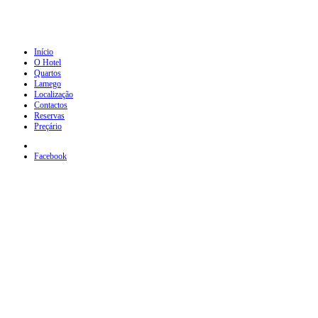
Início
O Hotel
Quartos
Lamego
Localização
Contactos
Reservas
Preçário
Facebook