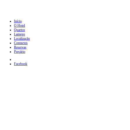
Início
O Hotel
Quartos
Lamego
Localização
Contactos
Reservas
Preçário
Facebook