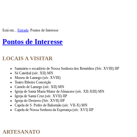
Está em...
Entrada
Pontos de Interesse
Pontos de Interesse
LOCAIS A VISITAR
Santuário e escadório de Nossa Senhora dos Remédios (Séc. XVIII) IIP
Sé Catedral (séc. XII) MN
Museu de Lamego (séc. XVIII)
Teatro Ribeiro Conceição
Castelo de Lamego (séc. XII) MN
Igreja de Santa Maria Maior de Almacave (séc. XII-XIII) MN
Igreja de Santa Cruz (séc. XVII) IIP
Igreja do Desterro (Séc. XVII) IIP
Capela de S. Pedro de Balsemão (séc. VII-X) MN
Capela de Nossa Senhora da Esperança (séc. XVI) IIP
ARTESANATO